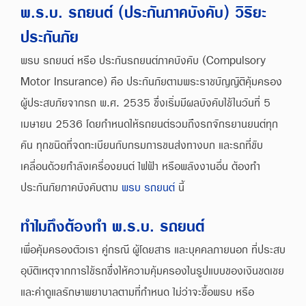
พ.ร.บ. รถยนต์ (ประกันภาคบังคับ) วิริยะ
ประกันภัย
พรบ รถยนต์ หรือ ประกันรถยนต์ภาคบังคับ (Compulsory
Motor Insurance) คือ ประกันภัยตามพระราชบัญญัติคุ้มครอง
ผู้ประสบภัยจากรถ พ.ศ. 2535 ซึ่งเริ่มมีผลบังคับใช้ในวันที่ 5
เมษายน 2536 โดยกำหนดให้รถยนต์รวมถึงรถจักรยานยนต์ทุก
คัน ทุกชนิดที่จดทะเบียนกับกรมการขนส่งทางบก และรถที่ขับ
เคลื่อนด้วยกำลังเครื่องยนต์ ไฟฟ้า หรือพลังงานอื่น ต้องทำ
ประกันภัยภาคบังคับตาม
พรบ รถยนต์
นี้
ทำไมถึงต้องทำ พ.ร.บ. รถยนต์
เพื่อคุ้มครองตัวเรา คู่กรณี ผู้โดยสาร และบุคคลภายนอก ที่ประสบ
อุบัติเหตุจากการใช้รถซึ่งให้ความคุ้มครองในรูปแบบของเงินชดเชย
และค่าดูแลรักษาพยาบาลตามที่กำหนด ไม่ว่าจะซื้อพรบ หรือ