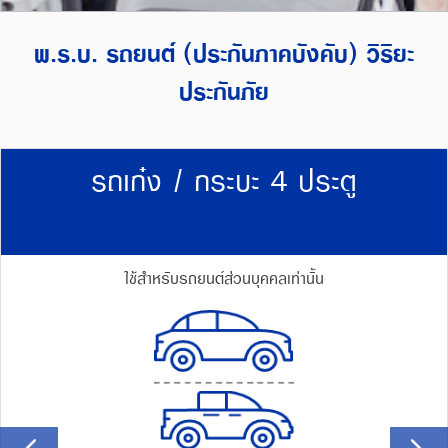
พ.ร.บ. รถยนต์ (ประกันภาคบังคับ) วิริยะ
ประกันภัย
รถเก๋ง / กระบะ 4 ประตู
ใช้สำหรับรถยนต์ส่วนบุคคลเท่านั้น