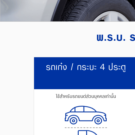
พ.ร.บ. ร
รถเก๋ง / กระบะ 4 ประตู
ใช้สำหรับรถยนต์ส่วนบุคคลเท่านั้น