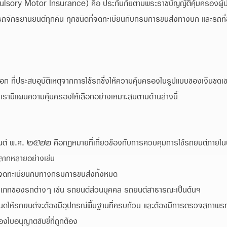
sory Motor Insurance) คือ ประกันภัยตามพระราชบัญญัติคุ้มครองผู้ประ
ักรยานยนต์ทุกคัน ทุกชนิดที่จดทะเบียนกับกรมการขนส่งทางบก และรถที่ขับ
นอก ที่ประสบอุบัติเหตุจากการใช้รถซึ่งให้ความคุ้มครองในรูปแบบของเงินชดเช
ย เรามีแผนความคุ้มครองให้เลือกอย่างเหมาะสมตามด้านล่างนี้
 พ.ศ. ๒๕๒๒ คือกฎหมายที่เกี่ยวข้องกับการควบคุมการใช้รถยนต์ภายในปร
ลากหลายอย่างเช่น
งจดทะเบียนกับทางกรมการขนส่งทั้งหมด
ภทของรถต่างๆ เช่น รถยนต์ส่วนบุคคล รถยนต์สาธารณะเป็นต้นฯ
้รถยนต์จะต้องมีอุปกรณ์พื้นฐานที่ครบถ้วน และต้องมีการตรวจสภาพรถ 
ใบอนุญาตขับขี่ที่ถูกต้อง