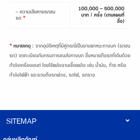
100,000 - 500,000
- ความเสียหายรถชน
บาท / ครั้ง (ตามแผนที่
รถ
*
ซื้อ)
*
หมายเหตุ :
จากอุบัติเหตุที่มีคู่กรณีเป็นยานพาหนะทางบก (รถชน
รถ) จดทะเบียนกับกรมการขนส่งทางบก ซึ่งหมายถึงรถที่เดินด้วย
กำลังเครื่องยนต์ โดยใช้พลังงานเชื้อเพลิง เช่น น้ำมัน, ก๊าซ หรือ
กำลังไฟฟ้า และรวมถึงรถพ่วง, รถไฟ, รถราง
SITEMAP
กลุ่มผลิตภัณฑ์