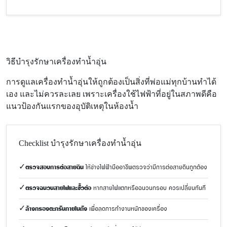
วิธีบำรุงรักษาเครื่องทำน้ำอุ่น
การดูแลเครื่องทำน้ำอุ่นให้ถูกต้องเป็นสิ่งที่พ่อแม่ทุกบ้านทำได้
เอง และไม่ควรละเลย เพราะเครื่องใช้ไฟฟ้าที่อยู่ในสภาพดีคือ
แนวป้องกันแรกของอุบัติเหตุในห้องน้ำ
Checklist บำรุงรักษาเครื่องทำน้ำอุ่น
✓
ตรวจสอบการต่อสายดิน
ให้ช่างไฟฟ้ามืออาชีพตรวจว่ามีการต่อสายดินถูกต้อง
✓
ตรวจฉนวนสายไฟและขั้วต่อ
หากสายไฟแตกหรือฉนวนกรอบ ควรเปลี่ยนทันที
✓
ล้างกรองตะกรันภายในถัง
เพื่อลดการทำงานหนักของเครื่อง