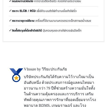
✓
ทดสอบวาล์วนิรภัย
หากวาล์วติดหรือรั่ว ควรให้ช่างตรวจสอบ
✓
ตรวจ ELCB / RCD
เพื่อให้ระบบตัดไฟทำงานเมื่อเกิดไฟรั่ว
✓
ตรวจอายุการใช้งาน
เครื่องที่ใช้งานมานานควรตรวจเช็กสภาพสม่ำเสมอ
✓
ติดตั้งในจุดที่เด็กเข้าถึงไม่ได้
ปุ่มควบคุมและสายไฟควรพ้นมือเด็ก
VInsure by วิริยะประกันภัย
บริษัทประกันภัยได้รับความไว้วางใจมาเป็น
อันดับหนึ่ง ด้วยประสบการณ์ดูแลคนไทยมา
ยาวนาน กว่า 79 ปีที่ช่วยสร้างความมั่นใจทั้ง
ในด้านความคุ้มครองและการบริการ เสริม
ทัพด้วยคุณภาพการรักษาที่ยอดเยี่ยมจากโรง
พยาบาล BDMS, เกษมราษฎร์ และโรง