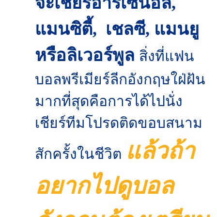
จะเชียร์อาร์เซนอล,
แมนซิตี้, เชลซี, แมนยู
หรือลิเวอร์พูล
สิ่งที่แฟน
บอลพรีเมียร์ลีกอังกฤษใฝ่ฝัน
มากที่สุดคือการได้ไปนั่ง
เชียร์ทีมโปรดติดขอบสนาม
แล้วถ้า
สักครั้งในชีวิต
อยากไปดูบอล