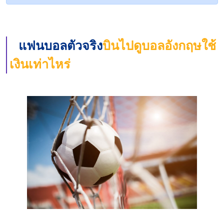
แฟนบอลตัวจริง
บินไปดูบอลอังกฤษใช้
เงินเท่าไหร่