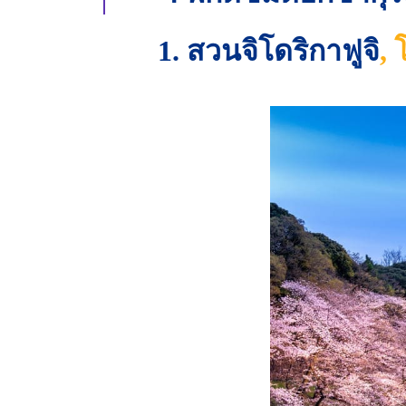
1. สวนจิโดริกาฟูจิ
, 