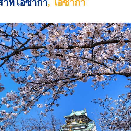
าสาทโอซาก้า
,
โอซาก้า