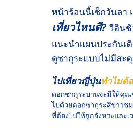
หน้าร้อนนี้เช็กวันลา 
เที่ยวไหนดี?
วีอินช
แนะนำแผนประกันเด
ดูซากุระแบบไม่มีสะ
ไปเที่ยวญี่ปุ่น
ทำไม
ต้
ดอกซากุระบานจะมีให้คุณชมได
ไปด้วยดอกซากุระสีขาวชมพ
ที่ต้องไปให้ถูกจังหวะและ