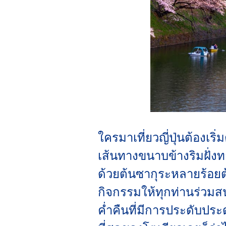
ใครมาเที่ยวญี่ปุ่นต้องเร
เส้นทางขนาบข้างริมฝั่ง
ด้วยต้นซากุระหลายร้อยต
กิจกรรมให้ทุกท่านร่ว
ค่ำคืนที่มีการประดับประ