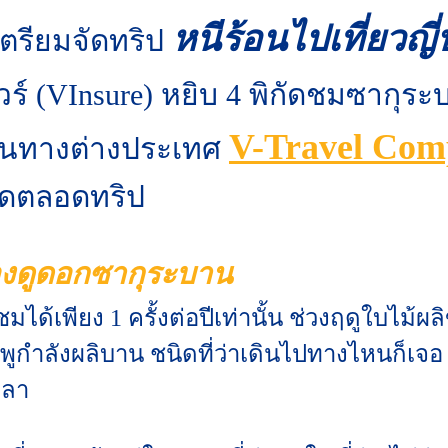
หนีร้อนไปเที่ยวญี่
เตรียมจัดทริป
ัวร์ (VInsure) หยิบ 4 พิกัดชมซากุระ
V-Travel Com
ินทางต่างประเทศ
ดุดตลอดทริป
องดูดอกซากุระบาน
้เพียง 1 ครั้งต่อปีเท่านั้น ช่วงฤดูใบไม้ผลิ
ูกำลังผลิบาน ชนิดที่ว่าเดินไปทางไหนก็เจ
เวลา