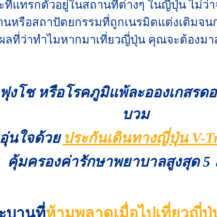
ทรกตัวอยู่ในสถานที่ต่างๆ ในญี่ปุ่น ไม่ว่าจะ
บานหรือสถาปัตยกรรมที่ถูกเนรมิตแต่งเติมจ
เหตุผลที่ว่าทำไมหากมาเที่ยวญี่ปุ่น คุณจะต้อ
ฟุงโช หรือโรคภูมิแพ้ละอองเกสรดอ
บวม
ุ่นใจด้วย
ประกันเดินทางญี่ปุ่น V-
คุ้มครองค่ารักษาพยาบาลสูงสุด 5
ะบานที่
ห้ามพลาดเมื่อไปเที่ยวญี่ปุ่