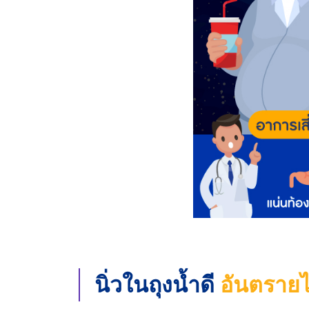
นิ่วในถุงน้ำดี
อันตราย