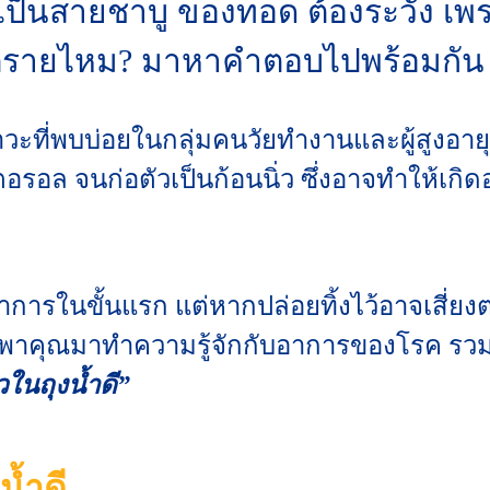
็นสายชาบู ของทอด ต้องระวัง เพราะ
อันตรายไหม? มาหาคำตอบไปพร้อมกัน
ภาวะที่พบบ่อยในกลุ่มคนวัยทำงานและผู้สูงอา
อล จนก่อตัวเป็นก้อนนิ่ว ซึ่งอาจทำให้เก
ารในขั้นแรก แต่หากปล่อยทิ้งไว้อาจเสี่ยง
พาคุณมาทำความรู้จักกับอาการของโรค รวมถ
วในถุงน้ำดี”
น้ำดี