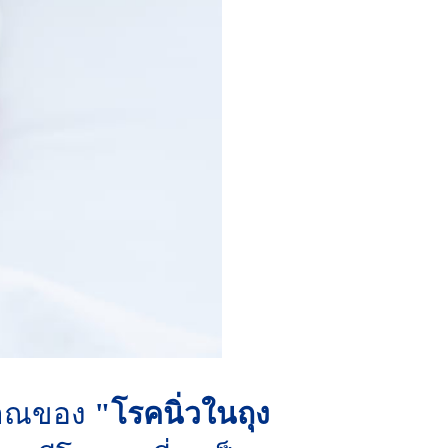
ญญาณของ
"โรคนิ่วในถุง