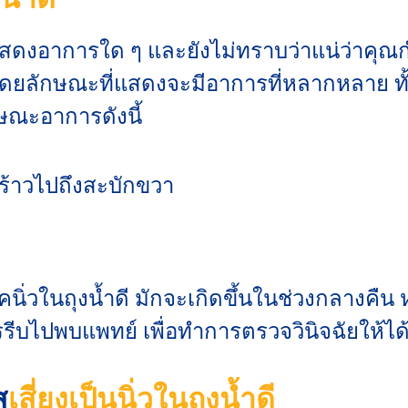
งอาการใด ๆ และยังไม่ทราบว่าแน่ว่าคุณกำลั
ยลักษณะที่แสดงจะมีอาการที่หลากหลาย ทั้งนี
กษณะอาการดังนี้
ดร้าวไปถึงสะบักขวา
ิ่วในถุงน้ำดี มักจะเกิดขึ้นในช่วงกลางคืน
รีบไปพบแพทย์ เพื่อทำการตรวจวินิจฉัยให้ได้เ
ส
เสี่ยงเป็นนิ่วในถุงน้ำดี