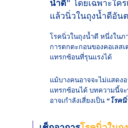
น้ำดี"
โดยเฉพาะใครเป
แล้วนิ่วในถุงน้ำดี
โรคนิ่วในถุงน้ำดี หนึ่งใน
การตกตะกอนของคอเลสเตอร
แทรกซ้อนที่รุนแรงได้
แม้บางคนอาจจะไม่แสดงอาก
แทรกซ้อนได้ บทความนี้จะ
อาจเกำลังเสี่ยงเป็น
“โรคนิ่
เช็กอาการ
โรคนิ่วในถุง