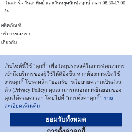
วันเสาร์ - วันอาทิตย์ และวันหยุดนักขัตฤกษ์ เวลา 08.30-17.00
น.
ผลิตภัณฑ์
บริการของเรา
เกี่ยวกับ
ติดต่อเรา
เว็บไซต์นี้ใช้ "คุกกี้" เพื่อวัตถุประสงค์ในการพัฒนาการ
เข้าถึงบริการของผู้ใช้ให้ดียิ่งขึ้น หากต้องการเปิดใช้
ข้อตกลงและเงื่อนไขการใช้บริการ
|
นโยบายการคุ้มครอง
งานคุกกี้ โปรดคลิก "ยอมรับ" นโยบายความเป็นส่วน
ข้อมูลส่วนบุคคล
ตัว (Privacy Policy) คุณสามารถถอนการยินยอมของ
|
แผนผังเว็บไซต์
|
เข้าสู่เว็บไซต์วิริยะประกันภัย
คุณได้ตลอดเวลา โดยไปที่ "การตั้งค่าคุกกี้"
ราย
ละเอียดเพิ่มเติม
ประกันภัย © สงวนลิขสิทธิ์ พ.ศ.2569
บริษัท วิริยะประกันภัย จำกัด (มหาชน)
ยอมรับทั้งหมด
การตั้งค่าคุกกี้