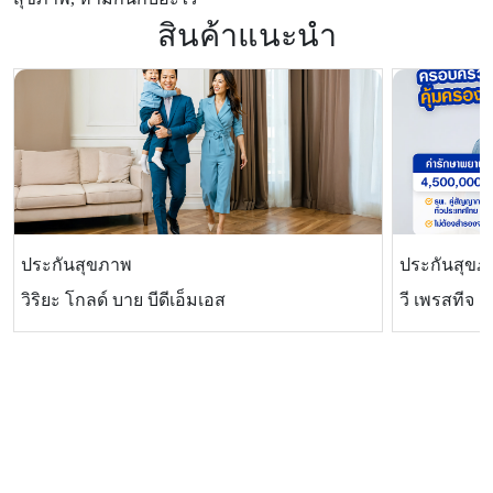
สินค้าแนะนำ
ประกันสุขภาพ
ประกันสุขภ
วิริยะ โกลด์ บาย บีดีเอ็มเอส
วี เพรสทีจ แ