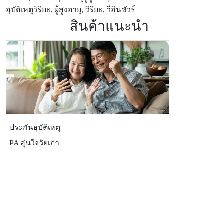
อุบัติเหตุวิริยะ, ผู้สูงอายุ, วิริยะ, วีอินชัวร์
สินค้าแนะนำ
ประกันอุบัติเหตุ
PA อุ่นใจวัยเก๋า