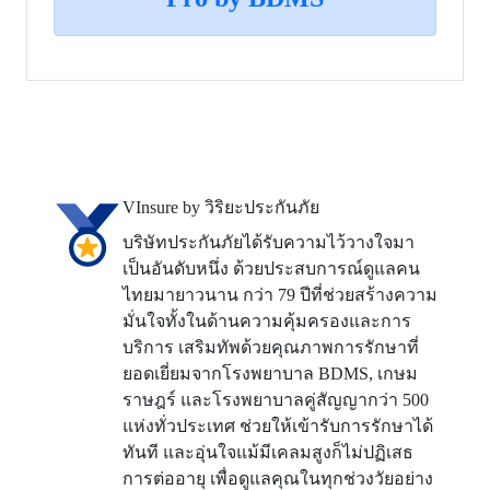
VInsure by วิริยะประกันภัย
บริษัทประกันภัยได้รับความไว้วางใจมา
เป็นอันดับหนึ่ง ด้วยประสบการณ์ดูแลคน
ไทยมายาวนาน กว่า 79 ปีที่ช่วยสร้างความ
มั่นใจทั้งในด้านความคุ้มครองและการ
บริการ เสริมทัพด้วยคุณภาพการรักษาที่
ยอดเยี่ยมจากโรงพยาบาล BDMS, เกษม
ราษฎร์ และโรงพยาบาลคู่สัญญากว่า 500
แห่งทั่วประเทศ ช่วยให้เข้ารับการรักษาได้
ทันที และอุ่นใจแม้มีเคลมสูงก็ไม่ปฏิเสธ
การต่ออายุ เพื่อดูแลคุณในทุกช่วงวัยอย่าง