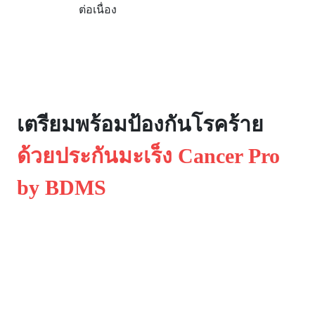
ต่อเนื่อง
เตรียมพร้อมป้องกันโรคร้าย
ด้วยประกันมะเร็ง Cancer Pro
by BDMS
แนะนำประกันมะเร็ง
Cancer Pro by BDMS
อย่ารอให้มีอาการแล้วค่อยรักษา วางแผนรับมือโรค