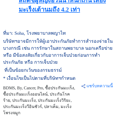
สถิติชี้ผู้หญิงอ้วนน้ำหนักเกิน เสี่ยง
มะเร็งเต้านมถึง 4.2 เท่า
ที่มา: Soha, โรงพยาบาลพญาไท
บริษัทฯอาจมีการให้ผู้เอาประกันภัยทำการสำรองจ่ายใน
บางกรณี เช่น การรักษาในสถานพยาบาล นอกเครือข่าย
หรือ มีข้อสงสัยเกี่ยวกับอาการเจ็บป่วยก่อนการทำ
ประกันภัย หรือ การเจ็บป่วย
ที่เป็นข้อยกเว้นของกรมธรรม์
* เงื่อนไขเป็นไปตามที่บริษัทฯกำหนด
แชร์บทความนี้
BDMS, By, Cancer, Pro, ซื้อประกันมะเร็ง,
ซื้อประกันมะเร็งออนไลน์, ประกันโรค
ร้าย, ประกันมะเร็ง, ประกันมะเร็งวิริยะ,
ประกันมะเร็งวีอินชัวร์, ปลาเค็ม, มะเร็ง
โพรงจมูก