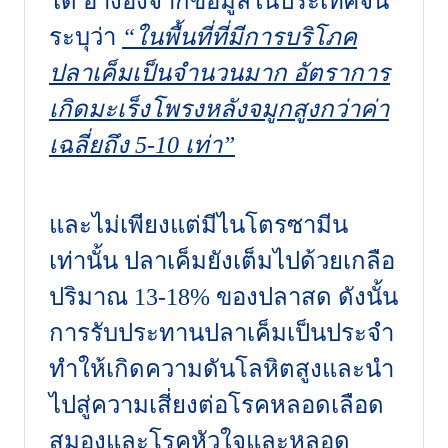
ได้ อ้างอิงจากข้อมูลในประเทศจีน
ระบุว่า
“ในพื้นที่ที่มีการบริโภค
ปลาเค็มเป็นจำนวนมาก อัตราการ
เกิดมะเร็งโพรงหลังจมูกสูงกว่าค่า
เฉลี่ยถึง 5-10 เท่า”
และไม่เพียงแต่มีไนโตรซามีน
เท่านั้น ปลาเค็มยังเต็มไปด้วยเกลือ
ปริมาณ 13-18% ของปลาสด ดังนั้น
การรับประทานปลาเค็มเป็นประจำ
ทำให้เกิดความดันโลหิตสูงและนำ
ไปสู่ความเสี่ยงต่อโรคหลอดเลือด
สมองและโรคหัวใจและหลอด