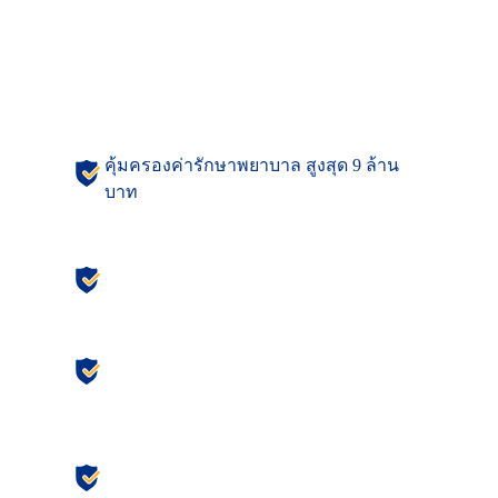
ร้ายด้วยการซื้อประกันมะเร็ง Cancer Pro by BDMS
จาก VInsure เลือกความคุ้มครองที่เหมาะกับไลฟ์
สไตล์ของคุณ ให้คุณมั่นใจแม้เกิดเหตุไม่คาดฝัน ก็
พร้อมได้รับการดูแลที่ดีที่สุด
คุ้มครองค่ารักษาพยาบาล สูงสุด 9 ล้าน
บาท
คุ้มครองค่าห้อง สูงสุด 12,000 บาทต่อคืน
โปรแกรมตรวจคัดกรองมะเร็งและแพ็กเกจ
ตรวจสุขภาพทุกปี*
ไม่ต้องสำรองจ่าย เข้ารับการรักษาในเครือ
ข่ายโรงพยาบาล BDMS มาตรฐานสากล