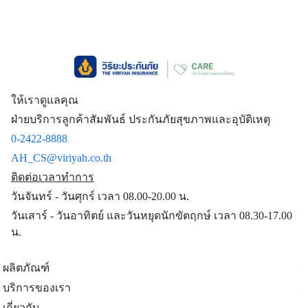
ให้เราดูแลคุณ
ฝ่ายบริการลูกค้าสัมพันธ์ ประกันภัยสุขภาพและอุบัติเหตุ
0-2422-8888
AH_CS@viriyah.co.th
ติดต่อเวลาทำการ
วันจันทร์ - วันศุกร์ เวลา 08.00-20.00 น.
วันเสาร์ - วันอาทิตย์ และวันหยุดนักขัตฤกษ์ เวลา 08.30-17.00
น.
ผลิตภัณฑ์
บริการของเรา
เกี่ยวกับ