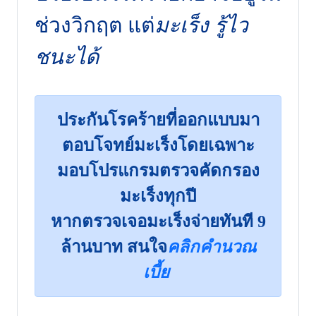
ช่วงวิกฤต แต่
มะเร็ง รู้ไว
ชนะได้
ประกันโรคร้ายที่ออกแบบมา
ตอบโจทย์มะเร็งโดยเฉพาะ
มอบโปรแกรมตรวจคัดกรอง
มะเร็งทุกปี
หากตรวจเจอมะเร็งจ่ายทันที 9
ล้านบาท สนใจ
คลิกคำนวณ
เบี้ย