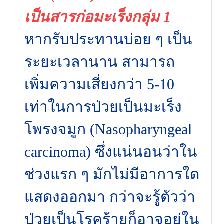
เป็นสารก่อมะเร็งกลุ่ม 1
หากรับประทานบ่อย ๆ เป็น
ระยะเวลานาน สามารถ
เพิ่มความเสี่ยงกว่า 5-10
เท่าในการป่วยเป็นมะเร็ง
โพรงจมูก (Nasopharyngeal
carcinoma) ซึ่งแน่นอนว่าใน
ช่วงแรก ๆ มักไม่มีอาการใด
แสดงออกมา กว่าจะรู้ตัวว่า
ป่วยเป็นโรคร้ายก็อาจอยู่ใน