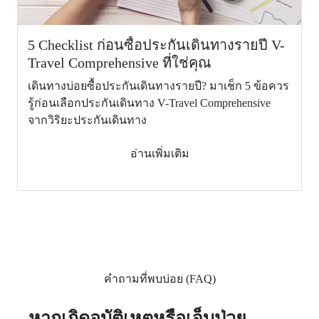
หรือประเทศ
ไม่คุ้มครอง (Not Cover)
ภูมิลำเนา
5 Checklist ก่อนซื้อประกันเดินทางรายปี V-
(Return of
Travel Comprehensive ที่ใช่คุณ
minor
children)
เดินทางบ่อยซื้อประกันเดินทางรายปี? มาเช็ก 5 ข้อควร
รู้ก่อนเลือกประกันเดินทาง V-Travel Comprehensive
9.
ผลประโยชน์
จากวิริยะประกันเดินทาง
ชดเชยราย
วันสำหรับ
อ่านเพิ่มเติม
การรักษาตัว
ในโรง
พยาบาลใน
ฐานะผู้ป่วย
ใน ในต่าง
ประเทศ
(สูงสุดไม่เกิน
30 วัน/ครั้ง)
คำถามที่พบบ่อย (FAQ)
(Daily
ไม่คุ้มครอง (Not Cover)
1,000 ต่อวัน (Per day)
benefit in
case of
หากเกิดอุบัติเหตุหรือเจ็บป่วย