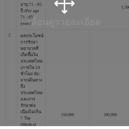
อายุ 71 - 85
1,50
ปี (For age
71 - 85
เลื่อนดูรายละเอียด
years)
2.
ผลประโยชน์
การรักษา
พยาบาลที่
เกิดขึ้นใน
ประเทศไทย
(ภายใน 24
ชั่วโมง นับ
จากเดินทาง
ถึง
ประเทศไทย
และการ
รักษาต่อ
เนื่องไม่เกิน
150,000
200,000
7 วัน)
(Medical