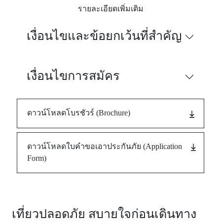
treatment in
รายละเอียดเพิ่มเติม
Thailand
(Attend
เงื่อนไขและข้อยกเว้นที่สำคัญ
within 24
hours after
arriving in
Thailand and
เงื่อนไขการสมัคร
follow-up
treatment
upto 7
days))
ดาวน์โหลดโบรชัวร์ (Brochure)
3.
ผลประโยชน์การเสียชีวิต สูญเสียอวัยวะ สูญเสียสายตา หรือทุพ
of life, dismemberment, loss of sight or total permanent disabi
ดาวน์โหลดใบคำขอเอาประกันภัย (Application
Form)
สำหรับผู้เอา
ประกันภัย
อายุ 1 เดือน
1,500,000
2,000,000
- 70 ปี (For
age 1 month
เที่ยวปลอดภัย สบายใจก่อนเดินทาง
- 70 years)