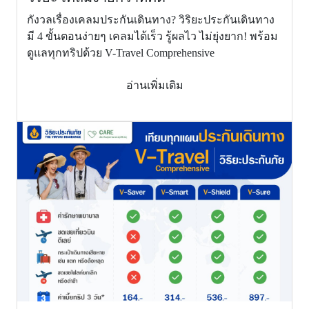
liability) ผู้
กังวลเรื่องเคลมประกันเดินทาง? วิริยะประกันเดินทาง
เอาประกัน
1,500,000
2,000,000
มี 4 ขั้นตอนง่ายๆ เคลมได้เร็ว รู้ผลไว ไม่ยุ่งยาก! พร้อม
ภัยรับผิด
ดูแลทุกทริปด้วย V-Travel Comprehensive
ชอบความ
เสียหายส่วน
อ่านเพิ่มเติม
แรก 1,000
บาท
(Deductible
1,000 Baht)
7.
ผลประโยชน์
ค่าใช้จ่ายใน
การเดินทาง
เพื่อเยี่ยมผู้
เอาประกัน
ภัยที่โรง
พยาบาลใน
ต่างประเทศ
(สำหรับผู้
เดินทาง