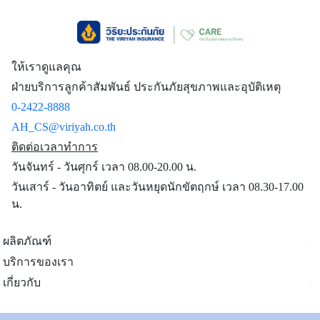
จำนวน
ไม่คุ้มครอง (Not Cover)
10,000
5,000 บาท
ต่อชิ้น ต่อคู่
หรือชุด)
(Loss or
ให้เราดูแลคุณ
damage of
ฝ่ายบริการลูกค้าสัมพันธ์ ประกันภัยสุขภาพและอุบัติเหตุ
baggage,
0-2422-8888
personal
AH_CS@viriyah.co.th
effects
(5,000 Baht
ติดต่อเวลาทำการ
per item or
วันจันทร์ - วันศุกร์ เวลา 08.00-20.00 น.
pair or set))
วันเสาร์ - วันอาทิตย์ และวันหยุดนักขัตฤกษ์ เวลา 08.30-17.00
น.
11.
ผลประโยชน์
การสูญหาย
ของเอกสาร
ผลิตภัณฑ์
การเดินทาง
ไม่คุ้มครอง (Not Cover)
5,000
บริการของเรา
(Loss of
เกี่ยวกับ
travel
documents)
ติดต่อเรา