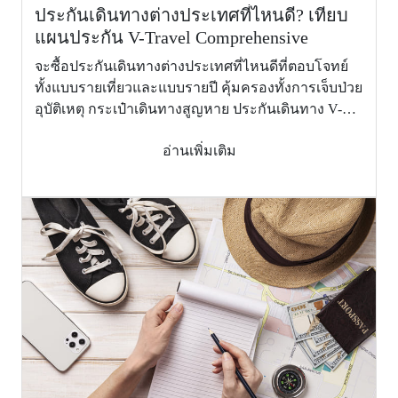
จำนวน 2 คน
ประกันเดินทางต่างประเทศที่ไหนดี? เทียบ
กรณีผู้เอา
แผนประกัน V-Travel Comprehensive
ประกันภัย
ไม่คุ้มครอง (Not Cover)
รักษาตัว
จะซื้อประกันเดินทางต่างประเทศที่ไหนดีที่ตอบโจทย์
ติดต่อกันเกิน
ทั้งแบบรายเที่ยวและแบบรายปี คุ้มครองทั้งการเจ็บป่วย
5 วัน)
อุบัติเหตุ กระเป๋าเดินทางสูญหาย ประกันเดินทาง V-
(Overseas
Travel Comprehensive
hospital
อ่านเพิ่มเติม
visitation
benefit (in
case insured
staying more
than 5
consecutive
days for 2
person))
8.
ผลประโยชน์
การส่งตัวผู้
เยาว์กลับ
ประเทศไทย