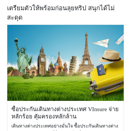
เตรียมตัวให้พร้อมก่อนลุยทริป สนุกได้ไม่
สำหรับผู้เอา
สะดุด
ประกันภัย
อายุ 71 - 85
1,50
ปี (For age
71 - 85
years)
4.
ผลประโยชน์
การเคลื่อน
ย้ายเพื่อการ
รักษา
พยาบาล
ฉุกเฉิน และ
การเคลื่อน
ย้ายกลับ
1,500,000
2,000,000
ประเทศไทย
ซื้อประกันเดินทางต่างประเทศ VInsure จ่าย
หรือประเทศ
หลักร้อย คุัมครองหลักล้าน
ภูมิลำเนา
เดินทางต่างประเทศอย่างมั่นใจ ซื้อประกันเดินทางต่าง
(Emergency