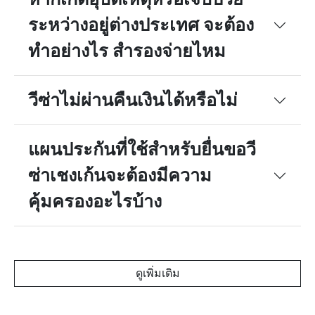
receive
ระหว่างอยู่ต่างประเทศ จะต้อง
medical
treatment in
ทำอย่างไร สำรองจ่ายไหม
hospital as
inpatient
overseas
วีซ่าไม่ผ่านคืนเงินได้หรือไม่
(Maximum
30 days per
accident))
แผนประกันที่ใช้สำหรับยื่นขอวี
10.
ผลประโยชน์
ซ่าเชงเก้นจะต้องมีความ
ความสูญเสีย
หรือความ
คุ้มครองอะไรบ้าง
เสียหายของ
กระเป๋าเดิน
ทาง และ/
หรือ
ทรัพย์สิน
ดูเพิ่มเติม
ส่วนตัว (จ่าย
ค่าทดแทน