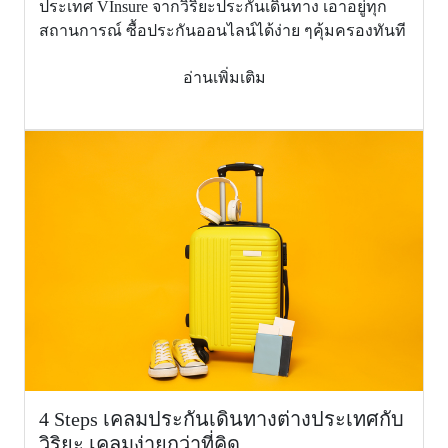
medical
ประเทศ VInsure จากวิริยะประกันเดินทาง เอาอยู่ทุก
evacuation
สถานการณ์ ซื้อประกันออนไลน์ได้ง่าย ๆคุ้มครองทันที
and
repatriation)
อ่านเพิ่มเติม
5.
ผลประโยชน์
ค่าใช้จ่ายใน
การส่งศพ
หรืออัฐิกลับ
ประเทศไทย
1,500,000
2,000,000
หรือประเทศ
ภูมิลำเนา
(Repatriation
of mortal
remains)
6.
ผลประโยชน์
ความรับผิด
ต่อบุคคล
4 Steps เคลมประกันเดินทางต่างประเทศกับ
ภายนอก
วิริยะ เคลมง่ายกว่าที่คิด
(Personal