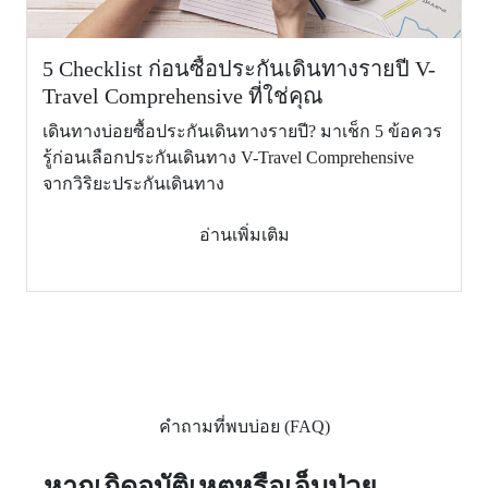
หรือประเทศ
ไม่คุ้มครอง (Not Cover)
ภูมิลำเนา
5 Checklist ก่อนซื้อประกันเดินทางรายปี V-
(Return of
Travel Comprehensive ที่ใช่คุณ
minor
children)
เดินทางบ่อยซื้อประกันเดินทางรายปี? มาเช็ก 5 ข้อควร
รู้ก่อนเลือกประกันเดินทาง V-Travel Comprehensive
9.
ผลประโยชน์
จากวิริยะประกันเดินทาง
ชดเชยราย
วันสำหรับ
อ่านเพิ่มเติม
การรักษาตัว
ในโรง
พยาบาลใน
ฐานะผู้ป่วย
ใน ในต่าง
ประเทศ
(สูงสุดไม่เกิน
30 วัน/ครั้ง)
คำถามที่พบบ่อย (FAQ)
(Daily
ไม่คุ้มครอง (Not Cover)
1,000 ต่อวัน (Per day)
benefit in
case of
หากเกิดอุบัติเหตุหรือเจ็บป่วย