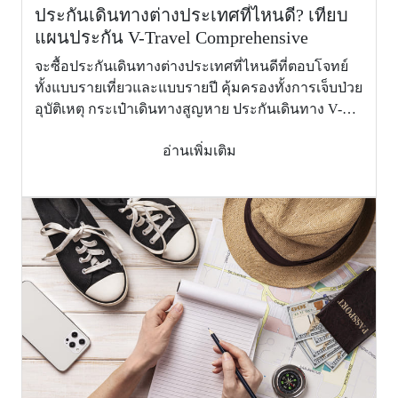
จำนวน 2 คน
ประกันเดินทางต่างประเทศที่ไหนดี? เทียบ
กรณีผู้เอา
แผนประกัน V-Travel Comprehensive
ประกันภัย
ไม่คุ้มครอง (Not Cover)
รักษาตัว
จะซื้อประกันเดินทางต่างประเทศที่ไหนดีที่ตอบโจทย์
ติดต่อกันเกิน
ทั้งแบบรายเที่ยวและแบบรายปี คุ้มครองทั้งการเจ็บป่วย
5 วัน)
อุบัติเหตุ กระเป๋าเดินทางสูญหาย ประกันเดินทาง V-
(Overseas
Travel Comprehensive
hospital
อ่านเพิ่มเติม
visitation
benefit (in
case insured
staying more
than 5
consecutive
days for 2
person))
8.
ผลประโยชน์
การส่งตัวผู้
เยาว์กลับ
ประเทศไทย