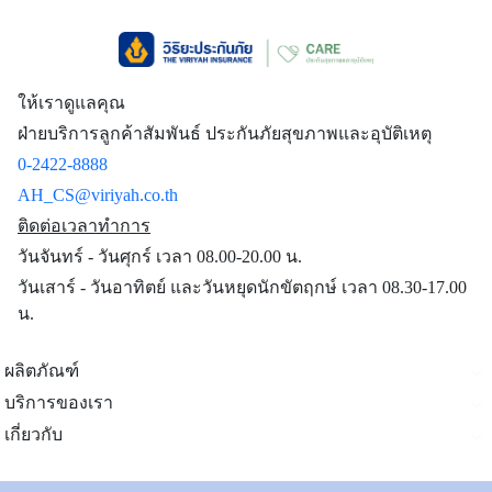
จำนวน
ไม่คุ้มครอง (Not Cover)
10,000
5,000 บาท
ต่อชิ้น ต่อคู่
หรือชุด)
(Loss or
ให้เราดูแลคุณ
damage of
ฝ่ายบริการลูกค้าสัมพันธ์ ประกันภัยสุขภาพและอุบัติเหตุ
baggage,
0-2422-8888
personal
AH_CS@viriyah.co.th
effects
(5,000 Baht
ติดต่อเวลาทำการ
per item or
วันจันทร์ - วันศุกร์ เวลา 08.00-20.00 น.
pair or set))
วันเสาร์ - วันอาทิตย์ และวันหยุดนักขัตฤกษ์ เวลา 08.30-17.00
น.
11.
ผลประโยชน์
การสูญหาย
ของเอกสาร
ผลิตภัณฑ์
การเดินทาง
ไม่คุ้มครอง (Not Cover)
5,000
บริการของเรา
(Loss of
เกี่ยวกับ
travel
documents)
ติดต่อเรา