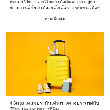
medical
ประเทศ VInsure จากวิริยะประกันเดินทาง เอาอยู่ทุก
evacuation
สถานการณ์ ซื้อประกันออนไลน์ได้ง่าย ๆคุ้มครองทันที
and
repatriation)
อ่านเพิ่มเติม
5.
ผลประโยชน์
ค่าใช้จ่ายใน
การส่งศพ
หรืออัฐิกลับ
ประเทศไทย
1,500,000
2,000,000
หรือประเทศ
ภูมิลำเนา
(Repatriation
of mortal
remains)
6.
ผลประโยชน์
ความรับผิด
ต่อบุคคล
4 Steps เคลมประกันเดินทางต่างประเทศกับ
ภายนอก
วิริยะ เคลมง่ายกว่าที่คิด
(Personal