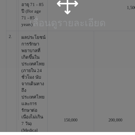
อายุ 71 - 85
1,50
ปี (For age
71 - 85
เลื่อนดูรายละเอียด
years)
2.
ผลประโยชน์
การรักษา
พยาบาลที่
เกิดขึ้นใน
ประเทศไทย
(ภายใน 24
ชั่วโมง นับ
จากเดินทาง
ถึง
ประเทศไทย
และการ
รักษาต่อ
เนื่องไม่เกิน
150,000
200,000
7 วัน)
(Medical