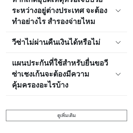
receive
ระหว่างอยู่ต่างประเทศ จะต้อง
medical
treatment in
ทำอย่างไร สำรองจ่ายไหม
hospital as
inpatient
overseas
วีซ่าไม่ผ่านคืนเงินได้หรือไม่
(Maximum
30 days per
accident))
แผนประกันที่ใช้สำหรับยื่นขอวี
10.
ผลประโยชน์
ซ่าเชงเก้นจะต้องมีความ
ความสูญเสีย
หรือความ
คุ้มครองอะไรบ้าง
เสียหายของ
กระเป๋าเดิน
ทาง และ/
หรือ
ทรัพย์สิน
ดูเพิ่มเติม
ส่วนตัว (จ่าย
ค่าทดแทน