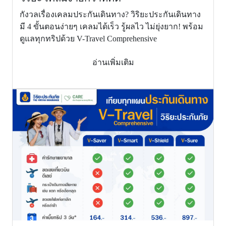
liability) ผู้
กังวลเรื่องเคลมประกันเดินทาง? วิริยะประกันเดินทาง
เอาประกัน
1,500,000
2,000,000
มี 4 ขั้นตอนง่ายๆ เคลมได้เร็ว รู้ผลไว ไม่ยุ่งยาก! พร้อม
ภัยรับผิด
ดูแลทุกทริปด้วย V-Travel Comprehensive
ชอบความ
เสียหายส่วน
อ่านเพิ่มเติม
แรก 1,000
บาท
(Deductible
1,000 Baht)
7.
ผลประโยชน์
ค่าใช้จ่ายใน
การเดินทาง
เพื่อเยี่ยมผู้
เอาประกัน
ภัยที่โรง
พยาบาลใน
ต่างประเทศ
(สำหรับผู้
เดินทาง