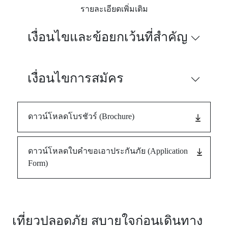
treatment in
รายละเอียดเพิ่มเติม
Thailand
(Attend
เงื่อนไขและข้อยกเว้นที่สำคัญ
within 24
hours after
arriving in
Thailand and
เงื่อนไขการสมัคร
follow-up
treatment
upto 7
days))
ดาวน์โหลดโบรชัวร์ (Brochure)
3.
ผลประโยชน์การเสียชีวิต สูญเสียอวัยวะ สูญเสียสายตา หรือทุพ
of life, dismemberment, loss of sight or total permanent disabi
ดาวน์โหลดใบคำขอเอาประกันภัย (Application
Form)
สำหรับผู้เอา
ประกันภัย
อายุ 1 เดือน
1,500,000
2,000,000
- 70 ปี (For
age 1 month
เที่ยวปลอดภัย สบายใจก่อนเดินทาง
- 70 years)