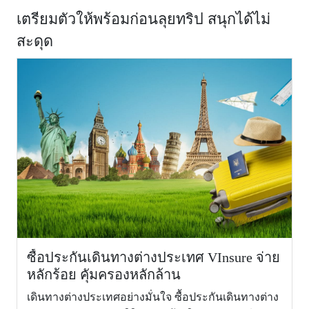
เตรียมตัวให้พร้อมก่อนลุยทริป สนุกได้ไม่
สำหรับผู้เอา
สะดุด
ประกันภัย
อายุ 71 - 85
1,50
ปี (For age
71 - 85
years)
4.
ผลประโยชน์
การเคลื่อน
ย้ายเพื่อการ
รักษา
พยาบาล
ฉุกเฉิน และ
การเคลื่อน
ย้ายกลับ
1,500,000
2,000,000
ประเทศไทย
ซื้อประกันเดินทางต่างประเทศ VInsure จ่าย
หรือประเทศ
หลักร้อย คุัมครองหลักล้าน
ภูมิลำเนา
เดินทางต่างประเทศอย่างมั่นใจ ซื้อประกันเดินทางต่าง
(Emergency