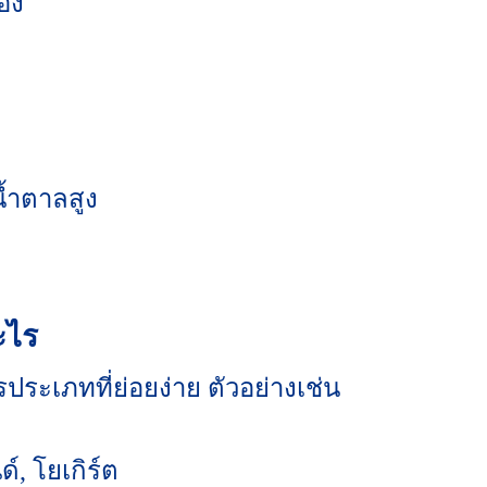
ดอง
้ำตาลสูง
ะไร
ระเภทที่ย่อยง่าย ตัวอย่างเช่น
์, โยเกิร์ต