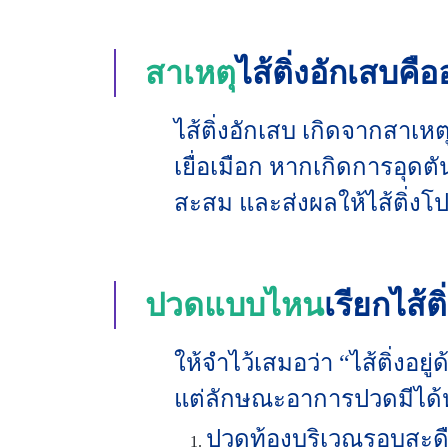
สาเหตุ
ไส้ติ่งอักเสบคื
ไส้ติ่งอักเสบ เกิดจากสาเหต
เยื่อเมือก หากเกิดการอุดต
สะสม และส่งผลให้ไส้ติ่งโป
ปวดแบบไหน
เรียกไส้ต
ให้จำไว้เสมอว่า “ไส้ติ่งอ
แต่ลักษณะอาการปวดมีได้
ปวดท้องบริเวณรอบสะด