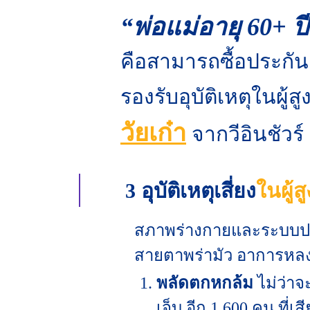
“พ่อแม่อายุ 60+ ปี
คือสามารถซื้อประกันอุ
รองรับอุบัติเหตุในผู้
วัยเก๋า
จากวีอินชัวร์
3 อุบัติเหตุเสี่ยง
ในผู้ส
สภาพร่างกายและระบบประส
สายตาพร่ามัว อาการหลงลื
พลัดตกหกล้ม
ไม่ว่า
เจ็บ อีก 1,600 คน ที่