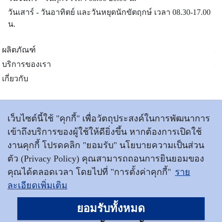
วันเสาร์ - วันอาทิตย์ และวันหยุดนักขัตฤกษ์ เวลา 08.30-17.00
น.
ผลิตภัณฑ์
บริการของเรา
เกี่ยวกับ
ติดต่อเรา
เว็บไซต์นี้ใช้ "คุกกี้" เพื่อวัตถุประสงค์ในการพัฒนาการ
เข้าถึงบริการของผู้ใช้ให้ดียิ่งขึ้น หากต้องการเปิดใช้
ข้อตกลงและเงื่อนไขการใช้บริการ
|
นโยบายการคุ้มครอง
งานคุกกี้ โปรดคลิก "ยอมรับ" นโยบายความเป็นส่วน
ข้อมูลส่วนบุคคล
ตัว (Privacy Policy) คุณสามารถถอนการยินยอมของ
|
แผนผังเว็บไซต์
|
เข้าสู่เว็บไซต์วิริยะประกันภัย
คุณได้ตลอดเวลา โดยไปที่ "การตั้งค่าคุกกี้"
ราย
ละเอียดเพิ่มเติม
ประกันภัย © สงวนลิขสิทธิ์ พ.ศ.2569
บริษัท วิริยะประกันภัย จำกัด (มหาชน)
ยอมรับทั้งหมด